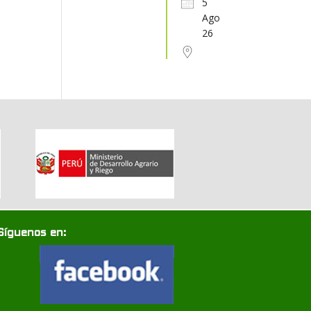
5
Ago
31
1
2
3
4
5
6
26
Síguenos en: