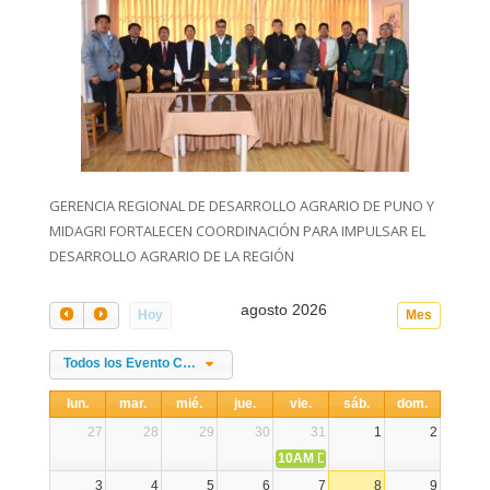
GERENCIA REGIONAL DE DESARROLLO AGRARIO DE PUNO Y
MIDAGRI FORTALECEN COORDINACIÓN PARA IMPULSAR EL
DESARROLLO AGRARIO DE LA REGIÓN
agosto 2026
Hoy
Mes
Todos los Evento Categories
lun.
mar.
mié.
jue.
vie.
sáb.
dom.
27
28
29
30
31
1
2
10AM
DIA NACIONAL DE LA ALPA
3
4
5
6
7
8
9