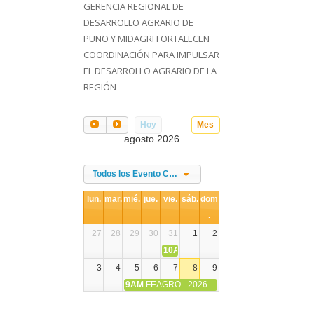
GERENCIA REGIONAL DE
DESARROLLO AGRARIO DE
PUNO Y MIDAGRI FORTALECEN
COORDINACIÓN PARA IMPULSAR
EL DESARROLLO AGRARIO DE LA
REGIÓN
Hoy
Mes
agosto 2026
Todos los Evento Categories
lun.
mar.
mié.
jue.
vie.
sáb.
dom
.
27
28
29
30
31
1
2
10AM
DIA NACIONAL DE LA ALPACA
3
4
5
6
7
8
9
9AM
FEAGRO - 2026
10
11
12
13
14
15
16