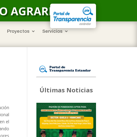
LO AGRARIO
Proyectos
Servicios
Últimas Noticias
ución
ional
en el
zando
tores