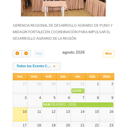
GERENCIA REGIONAL DE DESARROLLO AGRARIO DE PUNO Y
MIDAGRI FORTALECEN COORDINACIÓN PARA IMPULSAR EL
DESARROLLO AGRARIO DE LA REGIÓN
agosto 2026
Hoy
Mes
Todos los Evento Categories
lun.
mar.
mié.
jue.
vie.
sáb.
dom.
27
28
29
30
31
1
2
10AM
DIA NACIONAL DE LA ALPA
3
4
5
6
7
8
9
9AM
FEAGRO - 2026
10
11
12
13
14
15
16
17
18
19
20
21
22
23