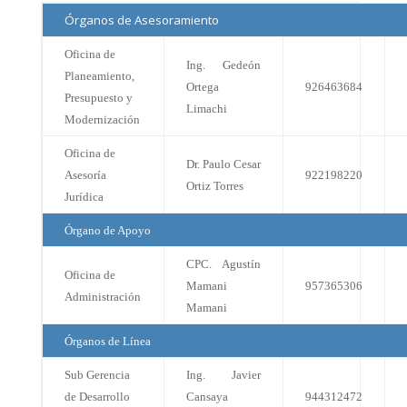
Órganos de Asesoramiento
Oficina de
Ing. Gedeón
Planeamiento,
Ortega
926463684
Presupuesto y
Limachi
Modernización
Oficina de
Dr. Paulo Cesar
Asesoría
922198220
Ortiz Torres
Jurídica
Órgano de Apoyo
CPC. Agustín
Oficina de
Mamani
957365306
Administración
Mamani
Órganos de Línea
Sub Gerencia
Ing. Javier
de Desarrollo
Cansaya
944312472