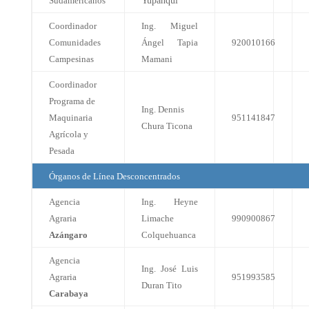
Sudamericanos
Yupanqui
Coordinador
Ing. Miguel
Comunidades
Ángel Tapia
920010166
Campesinas
Mamani
Coordinador
Programa de
Ing. Dennis
Maquinaria
951141847
Chura Ticona
Agrícola y
Pesada
Órganos de Línea Desconcentrados
Agencia
Ing. Heyne
Agraria
Limache
990900867
Azángaro
Colquehuanca
Agencia
Ing. José Luis
Agraria
951993585
Duran Tito
Carabaya