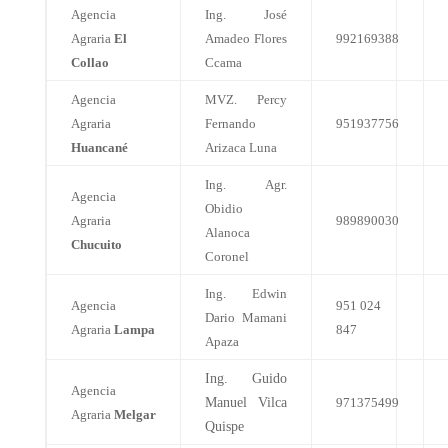
Agencia
Ing. José
Agraria
El
Amadeo Flores
992169388
Collao
Ccama
Agencia
MVZ. Percy
Agraria
Fernando
951937756
Huancané
Arizaca Luna
Ing. Agr.
Agencia
Obidio
Agraria
989890030
Alanoca
Chucuito
Coronel
Ing. Edwin
Agencia
951 024
Dario Mamani
Agraria
Lampa
847
Apaza
Ing. Guido
Agencia
Manuel Vilca
971375499
Agraria
Melgar
Quispe