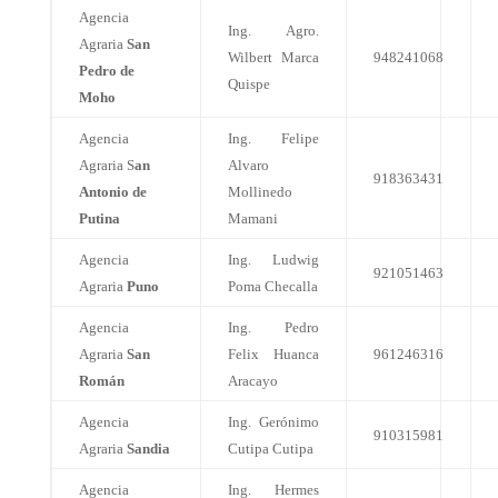
Agencia
Ing. Agro.
Agraria
San
Wilbert Marca
948241068
Pedro de
Quispe
Moho
Agencia
Ing. Felipe
Agraria S
an
Alvaro
918363431
Antonio de
Mollinedo
Putina
Mamani
Agencia
Ing. Ludwig
921051463
Agraria
Puno
Poma Checalla
Agencia
Ing. Pedro
Agraria
San
Felix Huanca
961246316
Román
Aracayo
Agencia
Ing. Gerónimo
910315981
Agraria
Sandia
Cutipa Cutipa
Agencia
Ing. Hermes