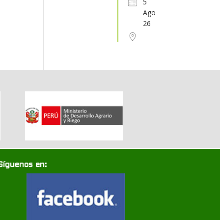
5
Ago
31
1
2
3
4
5
6
26
Síguenos en: