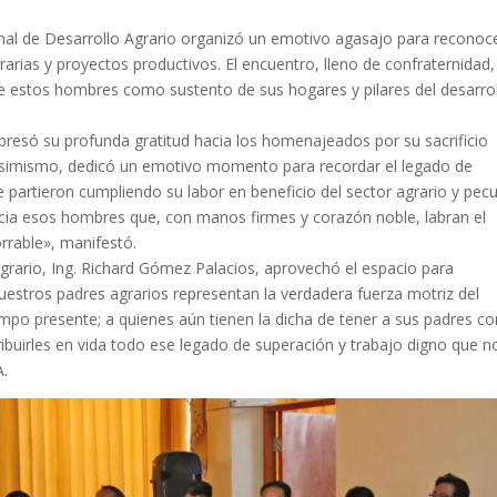
nal de Desarrollo Agrario organizó un emotivo agasajo para reconoce
grarias y proyectos productivos. El encuentro, lleno de confraternidad,
de estos hombres como sustento de sus hogares y pilares del desarro
xpresó su profunda gratitud hacia los homenajeados por su sacrificio
. Asimismo, dedicó un emotivo momento para recordar el legado de
artieron cumpliendo su labor en beneficio del sector agrario y pecu
cia esos hombres que, con manos firmes y corazón noble, labran el
rrable», manifestó.
Agrario, Ing. Richard Gómez Palacios, aprovechó el espacio para
estros padres agrarios representan la verdadera fuerza motriz del
empo presente; a quienes aún tienen la dicha de tener a sus padres co
tribuirles en vida todo ese legado de superación y trabajo digno que n
A.