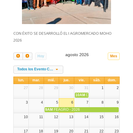
CON ÉXITO SE DESARROLLÓ EL I AGROMERCADO MOHO
2026
agosto 2026
Hoy
Mes
Todos los Evento Categories
lun.
mar.
mié.
jue.
vie.
sáb.
dom.
27
28
29
30
31
1
2
10AM
DIA NACIONAL DE LA ALPA
3
4
5
6
7
8
9
9AM
FEAGRO - 2026
10
11
12
13
14
15
16
17
18
19
20
21
22
23