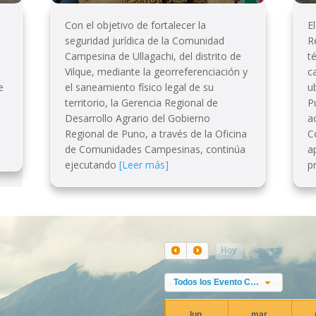
Con el objetivo de fortalecer la
E
seguridad jurídica de la Comunidad
R
Campesina de Ullagachi, del distrito de
t
Vilque, mediante la georreferenciación y
c
e
el saneamiento físico legal de su
u
territorio, la Gerencia Regional de
P
Desarrollo Agrario del Gobierno
a
Regional de Puno, a través de la Oficina
C
de Comunidades Campesinas, continúa
a
ejecutando
[Leer más]
p
Hoy
Todos los Evento Categories
lun.
mar.