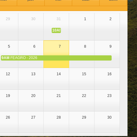
29
30
31
1
2
10AM
DIA NACIONAL DE LA ALPACA
5
6
7
8
9
9AM
FEAGRO - 2026
12
13
14
15
16
19
20
21
22
23
26
27
28
29
30