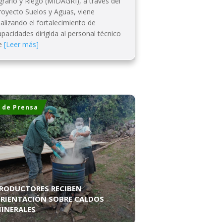
grario y Riego (MIDAGRI), a través del
royecto Suelos y Aguas, viene
ealizando el fortalecimiento de
apacidades dirigida al personal técnico
e
[Leer más]
 de Prensa
RODUCTORES RECIBEN
RIENTACIÓN SOBRE CALDOS
INERALES