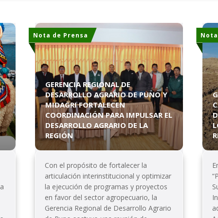
Nota de Prensa
Nota
GERENCIA REGIONAL DE
DESARROLLO AGRARIO DE PUNO Y
G
MIDAGRI FORTALECEN
C
COORDINACIÓN PARA IMPULSAR EL
D
DESARROLLO AGRARIO DE LA
L
REGIÓN
R
s
Con el propósito de fortalecer la
E
articulación interinstitucional y optimizar
“
la
la ejecución de programas y proyectos
S
en favor del sector agropecuario, la
I
Gerencia Regional de Desarrollo Agrario
a