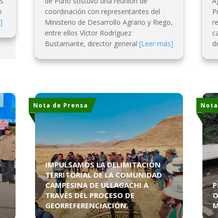
os
de Puno sostuvo una reunión de
A
o
coordinación con representantes del
P
]
Ministerio de Desarrollo Agrario y Riego,
r
entre ellos Víctor Rodríguez
c
Bustamante, director general
[Leer más]
d
Nota de Prensa
Nota
IMPULSAMOS LA DELIMITACIÓN
TERRITORIAL DE LA COMUNIDAD
CAMPESINA DE ULLAGACHI A
P
TRAVÉS DEL PROCESO DE
O
GEORREFERENCIACIÓN.
M