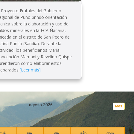
l Proyecto Frutales del Gobierno
egional de Puno brindó orientación
écnica sobre la elaboración y uso de
aldos minerales en la ECA Ñacaria,
bicada en el distrito de San Pedro de
utina Punco (Sandia). Durante la
ctividad, los beneficiarios María
oncepción Mamani y Revelino Quispe
prendieron cómo elaborar estos
reparados
[Leer más]
agosto 2026
Mes
mié.
jue.
vie.
sáb.
dom.