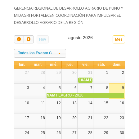
GERENCIA REGIONAL DE DESARROLLO AGRARIO DE PUNO Y
MIDAGRI FORTALECEN COORDINACIÓN PARA IMPULSAR EL
DESARROLLO AGRARIO DE LA REGIÓN
agosto 2026
Hoy
Mes
Todos los Evento Categories
lun.
mar.
mié.
jue.
vie.
sáb.
dom.
27
28
29
30
31
1
2
10AM
DIA NACIONAL DE LA ALPA
3
4
5
6
7
8
9
9AM
FEAGRO - 2026
10
11
12
13
14
15
16
17
18
19
20
21
22
23
24
25
26
27
28
29
30