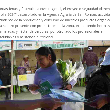
intas ferias y festivales a nivel regional, el Proyecto Seguridad Alimen
a olla 2024” desarrollado en la Agencia Agraria de San Román, activid
lecimiento de la producción y consumo de nuestros productos orgánic
ia se hizo presente con productores de la zona, expendiendo hortaliz
meladas y néctar de verduras, por otro lado los profesionales en
aludables y asistencia nutricional.