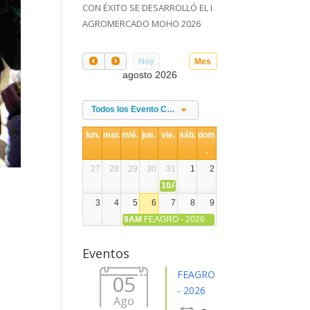
CON ÉXITO SE DESARROLLÓ EL I
AGROMERCADO MOHO 2026
Hoy
Mes
agosto 2026
Todos los Evento Categories
lun.
mar.
mié.
jue.
vie.
sáb.
dom
.
27
28
29
30
31
1
2
10AM
DIA NACIONAL DE LA ALPACA
3
4
5
6
7
8
9
9AM
FEAGRO - 2026
10
11
12
13
14
15
16
Eventos
17
18
19
20
21
22
23
FEAGRO
05
- 2026
Ago
24
25
26
27
28
29
30