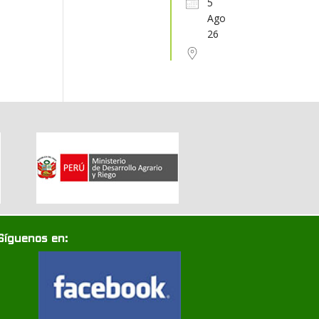
5
Ago
31
1
2
3
4
5
6
26
Síguenos en: