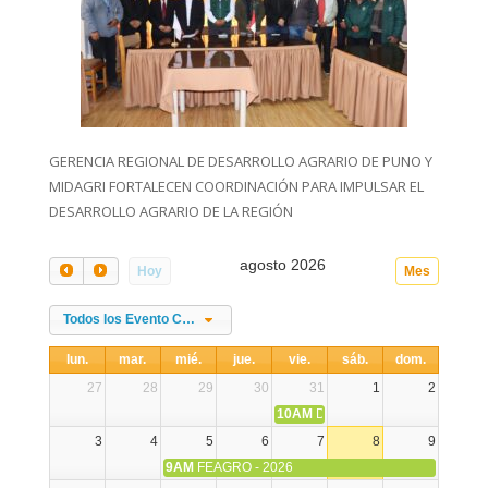
GERENCIA REGIONAL DE DESARROLLO AGRARIO DE PUNO Y
MIDAGRI FORTALECEN COORDINACIÓN PARA IMPULSAR EL
DESARROLLO AGRARIO DE LA REGIÓN
agosto 2026
Hoy
Mes
Todos los Evento Categories
lun.
mar.
mié.
jue.
vie.
sáb.
dom.
27
28
29
30
31
1
2
10AM
DIA NACIONAL DE LA ALPA
3
4
5
6
7
8
9
9AM
FEAGRO - 2026