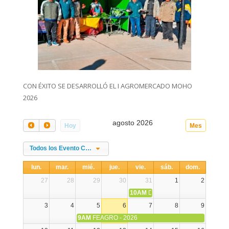
CON ÉXITO SE DESARROLLÓ EL I AGROMERCADO MOHO
2026
agosto 2026
Hoy
Mes
Todos los Evento Categories
lun.
mar.
mié.
jue.
vie.
sáb.
dom.
27
28
29
30
31
1
2
10AM
DIA NACIONAL DE LA ALPA
3
4
5
6
7
8
9
9AM
FEAGRO - 2026