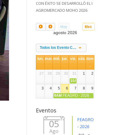
CON ÉXITO SE DESARROLLÓ EL I
AGROMERCADO MOHO 2026
Hoy
Mes
agosto 2026
Todos los Evento Categories
lun.
mar.
mié.
jue.
vie.
sáb.
dom
.
27
28
29
30
31
1
2
10AM
DIA NACIONAL DE LA ALPACA
3
4
5
6
7
8
9
9AM
FEAGRO - 2026
10
11
12
13
14
15
16
Eventos
17
18
19
20
21
22
23
FEAGRO
05
- 2026
Ago
24
25
26
27
28
29
30