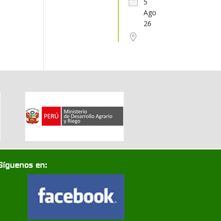
5
Ago
31
1
2
3
4
5
6
26
Síguenos en: