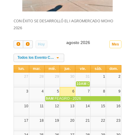
CON ÉXITO SE DESARROLLÓ EL I AGROMERCADO MOHO
2026
agosto 2026
Hoy
Mes
Todos los Evento Categories
lun.
mar.
mié.
jue.
vie.
sáb.
dom.
27
28
29
30
31
1
2
10AM
DIA NACIONAL DE LA ALPA
3
4
5
6
7
8
9
9AM
FEAGRO - 2026
10
11
12
13
14
15
16
17
18
19
20
21
22
23