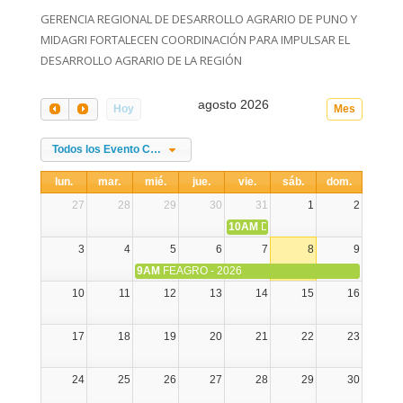
GERENCIA REGIONAL DE DESARROLLO AGRARIO DE PUNO Y
MIDAGRI FORTALECEN COORDINACIÓN PARA IMPULSAR EL
DESARROLLO AGRARIO DE LA REGIÓN
agosto 2026
Hoy
Mes
Todos los Evento Categories
lun.
mar.
mié.
jue.
vie.
sáb.
dom.
27
28
29
30
31
1
2
10AM
DIA NACIONAL DE LA ALPA
3
4
5
6
7
8
9
9AM
FEAGRO - 2026
10
11
12
13
14
15
16
17
18
19
20
21
22
23
24
25
26
27
28
29
30