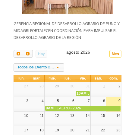
GERENCIA REGIONAL DE DESARROLLO AGRARIO DE PUNO Y
MIDAGRI FORTALECEN COORDINACIÓN PARA IMPULSAR EL
DESARROLLO AGRARIO DE LA REGIÓN
agosto 2026
Hoy
Mes
Todos los Evento Categories
lun.
mar.
mié.
jue.
vie.
sáb.
dom.
27
28
29
30
31
1
2
10AM
DIA NACIONAL DE LA ALPA
3
4
5
6
7
8
9
9AM
FEAGRO - 2026
10
11
12
13
14
15
16
17
18
19
20
21
22
23