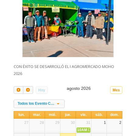
CON ÉXITO SE DESARROLLÓ EL I AGROMERCADO MOHO
2026
agosto 2026
Hoy
Mes
Todos los Evento Categories
lun.
mar.
mié.
jue.
vie.
sáb.
dom.
27
28
29
30
31
1
2
10AM
DIA NACIONAL DE LA ALPA