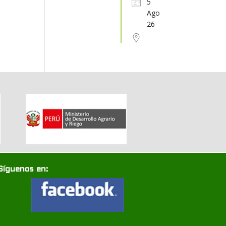
5
Ago
31
1
2
3
4
5
6
26
Síguenos en: