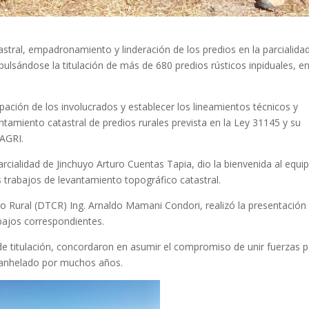
tastral, empadronamiento y linderación de los predios en la parcialida
mpulsándose la titulación de más de 680 predios rústicos inpiduales, e
cipación de los involucrados y establecer los lineamientos técnicos y
antamiento catastral de predios rurales prevista en la Ley 31145 y su
AGRI.
parcialidad de Jinchuyo Arturo Cuentas Tapia, dio la bienvenida al equi
s trabajos de levantamiento topográfico catastral.
stro Rural (DTCR) Ing. Arnaldo Mamani Condori, realizó la presentación
abajos correspondientes.
 de titulación, concordaron en asumir el compromiso de unir fuerzas 
s, anhelado por muchos años.