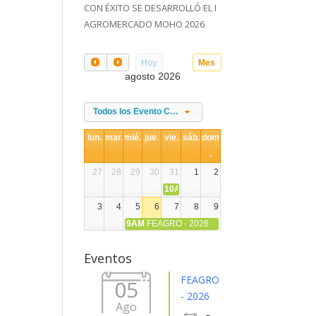
CON ÉXITO SE DESARROLLÓ EL I
AGROMERCADO MOHO 2026
Hoy
Mes
agosto 2026
Todos los Evento Categories
lun.
mar.
mié.
jue.
vie.
sáb.
dom
.
27
28
29
30
31
1
2
10AM
DIA NACIONAL DE LA ALPACA
3
4
5
6
7
8
9
9AM
FEAGRO - 2026
10
11
12
13
14
15
16
Eventos
17
18
19
20
21
22
23
FEAGRO
05
- 2026
Ago
24
25
26
27
28
29
30