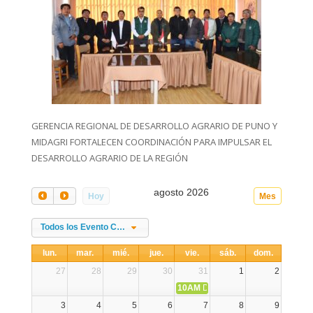
GERENCIA REGIONAL DE DESARROLLO AGRARIO DE PUNO Y
MIDAGRI FORTALECEN COORDINACIÓN PARA IMPULSAR EL
DESARROLLO AGRARIO DE LA REGIÓN
agosto 2026
Hoy
Mes
Todos los Evento Categories
lun.
mar.
mié.
jue.
vie.
sáb.
dom.
27
28
29
30
31
1
2
10AM
DIA NACIONAL DE LA ALPA
3
4
5
6
7
8
9