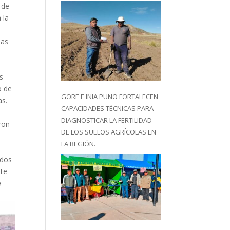
 de
 la
las
s
o de
GORE E INIA PUNO FORTALECEN
as.
CAPACIDADES TÉCNICAS PARA
DIAGNOSTICAR LA FERTILIDAD
aron
DE LOS SUELOS AGRÍCOLAS EN
LA REGIÓN.
idos
nte
a