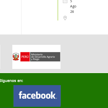
5
Ago
31
1
2
3
4
5
6
26
Síguenos en: