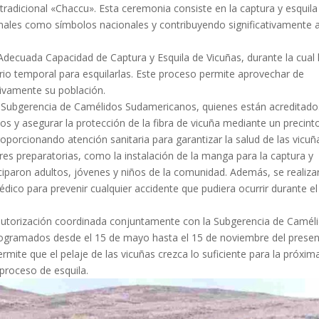
l tradicional «Chaccu». Esta ceremonia consiste en la captura y esquila
ales como símbolos nacionales y contribuyendo significativamente a
decuada Capacidad de Captura y Esquila de Vicuñas, durante la cual 
rio temporal para esquilarlas. Este proceso permite aprovechar de
tivamente su población.
a Subgerencia de Camélidos Sudamericanos, quienes están acreditado
os y asegurar la protección de la fibra de vicuña mediante un precint
orcionando atención sanitaria para garantizar la salud de las vicuñ
res preparatorias, como la instalación de la manga para la captura y
ticiparon adultos, jóvenes y niños de la comunidad. Además, se realiz
ico para prevenir cualquier accidente que pudiera ocurrir durante el
 autorización coordinada conjuntamente con la Subgerencia de Camél
ogramados desde el 15 de mayo hasta el 15 de noviembre del prese
rmite que el pelaje de las vicuñas crezca lo suficiente para la próxim
proceso de esquila.