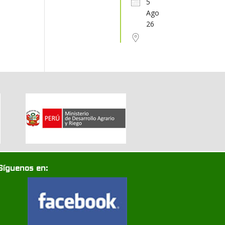
5
Ago
31
1
2
3
4
5
6
26
Síguenos en: