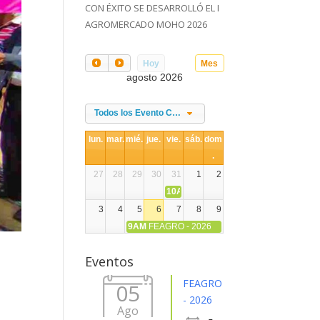
CON ÉXITO SE DESARROLLÓ EL I
AGROMERCADO MOHO 2026
Hoy
Mes
agosto 2026
Todos los Evento Categories
lun.
mar.
mié.
jue.
vie.
sáb.
dom
.
27
28
29
30
31
1
2
10AM
DIA NACIONAL DE LA ALPACA
3
4
5
6
7
8
9
9AM
FEAGRO - 2026
10
11
12
13
14
15
16
Eventos
17
18
19
20
21
22
23
FEAGRO
05
- 2026
Ago
24
25
26
27
28
29
30