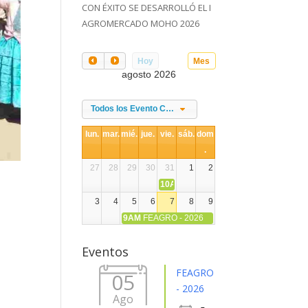
CON ÉXITO SE DESARROLLÓ EL I
AGROMERCADO MOHO 2026
Hoy
Mes
agosto 2026
Todos los Evento Categories
lun.
mar.
mié.
jue.
vie.
sáb.
dom
.
27
28
29
30
31
1
2
10AM
DIA NACIONAL DE LA ALPACA
3
4
5
6
7
8
9
9AM
FEAGRO - 2026
10
11
12
13
14
15
16
Eventos
17
18
19
20
21
22
23
FEAGRO
05
- 2026
Ago
24
25
26
27
28
29
30