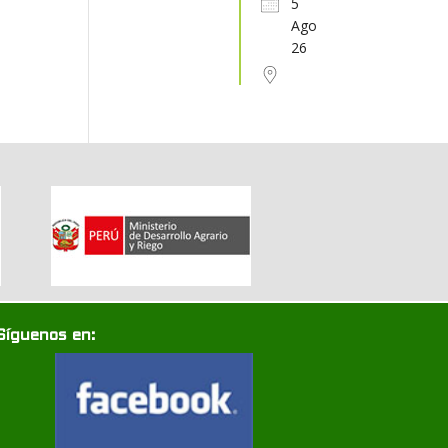
5
Ago
31
1
2
3
4
5
6
26
Síguenos en: