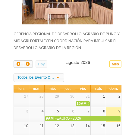
GERENCIA REGIONAL DE DESARROLLO AGRARIO DE PUNO Y
MIDAGRI FORTALECEN COORDINACIÓN PARA IMPULSAR EL
DESARROLLO AGRARIO DE LA REGIÓN
agosto 2026
Hoy
Mes
Todos los Evento Categories
lun.
mar.
mié.
jue.
vie.
sáb.
dom.
27
28
29
30
31
1
2
10AM
DIA NACIONAL DE LA ALPA
3
4
5
6
7
8
9
9AM
FEAGRO - 2026
10
11
12
13
14
15
16