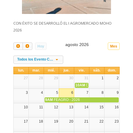
CON ÉXITO SE DESARROLLÓ EL I AGROMERCADO MOHO
2026
agosto 2026
Hoy
Mes
Todos los Evento Categories
lun.
mar.
mié.
jue.
vie.
sáb.
dom.
27
28
29
30
31
1
2
10AM
DIA NACIONAL DE LA ALPA
3
4
5
6
7
8
9
9AM
FEAGRO - 2026
10
11
12
13
14
15
16
17
18
19
20
21
22
23