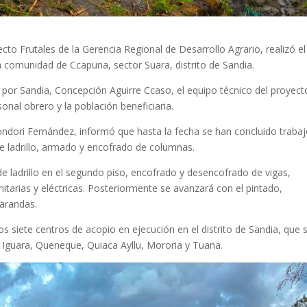
cto Frutales de la Gerencia Regional de Desarrollo Agrario, realizó el
a comunidad de Ccapuna, sector Suara, distrito de Sandia.
al por Sandia, Concepción Aguirre Ccaso, el equipo técnico del proyect
sonal obrero y la población beneficiaria.
ondori Fernández, informó que hasta la fecha se han concluido traba
e ladrillo, armado y encofrado de columnas.
de ladrillo en el segundo piso, encofrado y desencofrado de vigas,
nitarias y eléctricas. Posteriormente se avanzará con el pintado,
arandas.
 siete centros de acopio en ejecución en el distrito de Sandia, que 
 Iguara, Queneque, Quiaca Ayllu, Mororia y Tuana.