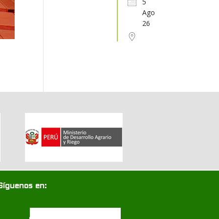
5
Ago
31
1
2
3
4
5
6
26
Síguenos en: