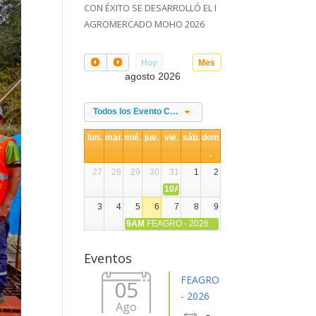
CON ÉXITO SE DESARROLLÓ EL I
AGROMERCADO MOHO 2026
Hoy
Mes
agosto 2026
Todos los Evento Categories
lun.
mar.
mié.
jue.
vie.
sáb.
dom
.
27
28
29
30
31
1
2
10AM
DIA NACIONAL DE LA ALPACA
3
4
5
6
7
8
9
9AM
FEAGRO - 2026
10
11
12
13
14
15
16
Eventos
17
18
19
20
21
22
23
FEAGRO
05
- 2026
Ago
24
25
26
27
28
29
30