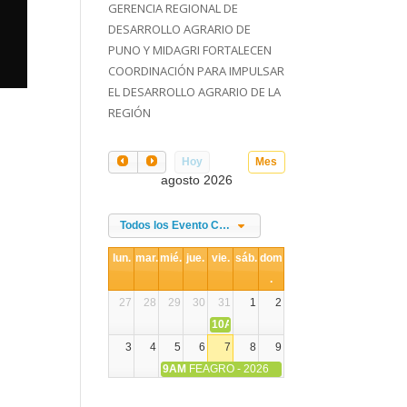
GERENCIA REGIONAL DE
DESARROLLO AGRARIO DE
PUNO Y MIDAGRI FORTALECEN
COORDINACIÓN PARA IMPULSAR
EL DESARROLLO AGRARIO DE LA
REGIÓN
Hoy
Mes
agosto 2026
Todos los Evento Categories
lun.
mar.
mié.
jue.
vie.
sáb.
dom
.
27
28
29
30
31
1
2
10AM
DIA NACIONAL DE LA ALPACA
3
4
5
6
7
8
9
9AM
FEAGRO - 2026
10
11
12
13
14
15
16