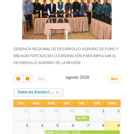
GERENCIA REGIONAL DE DESARROLLO AGRARIO DE PUNO Y
MIDAGRI FORTALECEN COORDINACIÓN PARA IMPULSAR EL
DESARROLLO AGRARIO DE LA REGIÓN
agosto 2026
Hoy
Mes
Todos los Evento Categories
lun.
mar.
mié.
jue.
vie.
sáb.
dom.
27
28
29
30
31
1
2
10AM
DIA NACIONAL DE LA ALPA
3
4
5
6
7
8
9
9AM
FEAGRO - 2026