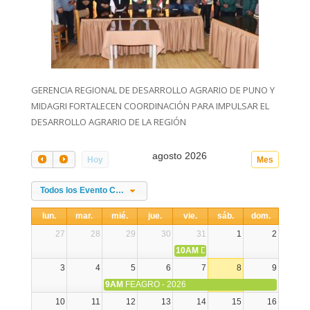
GERENCIA REGIONAL DE DESARROLLO AGRARIO DE PUNO Y
MIDAGRI FORTALECEN COORDINACIÓN PARA IMPULSAR EL
DESARROLLO AGRARIO DE LA REGIÓN
agosto 2026
Hoy
Mes
Todos los Evento Categories
lun.
mar.
mié.
jue.
vie.
sáb.
dom.
27
28
29
30
31
1
2
10AM
DIA NACIONAL DE LA ALPA
3
4
5
6
7
8
9
9AM
FEAGRO - 2026
10
11
12
13
14
15
16