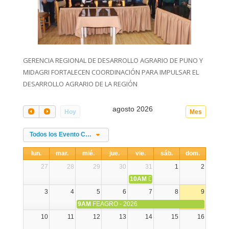
GERENCIA REGIONAL DE DESARROLLO AGRARIO DE PUNO Y
MIDAGRI FORTALECEN COORDINACIÓN PARA IMPULSAR EL
DESARROLLO AGRARIO DE LA REGIÓN
agosto 2026
Hoy
Mes
Todos los Evento Categories
lun.
mar.
mié.
jue.
vie.
sáb.
dom.
27
28
29
30
31
1
2
10AM
DIA NACIONAL DE LA ALPA
3
4
5
6
7
8
9
9AM
FEAGRO - 2026
10
11
12
13
14
15
16