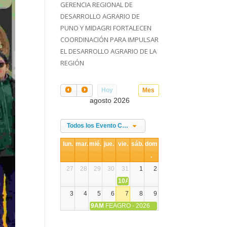
GERENCIA REGIONAL DE
DESARROLLO AGRARIO DE
PUNO Y MIDAGRI FORTALECEN
COORDINACIÓN PARA IMPULSAR
EL DESARROLLO AGRARIO DE LA
REGIÓN
Hoy
Mes
agosto 2026
Todos los Evento Categories
lun.
mar.
mié.
jue.
vie.
sáb.
dom
.
27
28
29
30
31
1
2
10AM
DIA NACIONAL DE LA ALPACA
3
4
5
6
7
8
9
9AM
FEAGRO - 2026
10
11
12
13
14
15
16