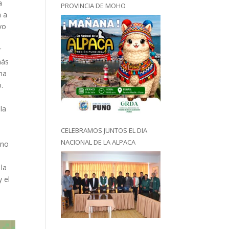
a
PROVINCIA DE MOHO
n a
vo
r
más
ha
.
la
CELEBRAMOS JUNTOS EL DIA
NACIONAL DE LA ALPACA
 no
 la
 el