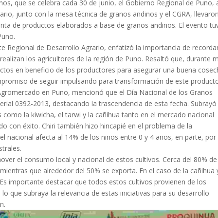
os, que se celebra cada 30 de junio, el Gobierno Regional de Puno, 
ario, junto con la mesa técnica de granos andinos y el CGRA, llevaro
enta de productos elaborados a base de granos andinos. El evento tu
Puno.
e Regional de Desarrollo Agrario, enfatizó la importancia de recorda
 realizan los agricultores de la región de Puno. Resaltó que, durante 
ctos en beneficio de los productores para asegurar una buena cosec
mpromiso de seguir impulsando para transformación de este producto
e Agromercado en Puno, mencionó que el Día Nacional de los Granos
terial 0392-2013, destacando la trascendencia de esta fecha. Subrayó 
 como la kiwicha, el tarwi y la cañihua tanto en el mercado nacional
do con éxito. Chiri también hizo hincapié en el problema de la
vel nacional afecta al 14% de los niños entre 0 y 4 años, en parte, por
trales.
over el consumo local y nacional de estos cultivos. Cerca del 80% de
mientras que alrededor del 50% se exporta. En el caso de la cañihua y
o. Es importante destacar que todos estos cultivos provienen de los
o que subraya la relevancia de estas iniciativas para su desarrollo
n.