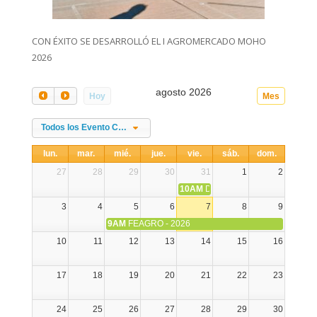
CON ÉXITO SE DESARROLLÓ EL I AGROMERCADO MOHO
2026
agosto 2026
Hoy
Mes
Todos los Evento Categories
lun.
mar.
mié.
jue.
vie.
sáb.
dom.
27
28
29
30
31
1
2
10AM
DIA NACIONAL DE LA ALPA
3
4
5
6
7
8
9
9AM
FEAGRO - 2026
10
11
12
13
14
15
16
17
18
19
20
21
22
23
24
25
26
27
28
29
30