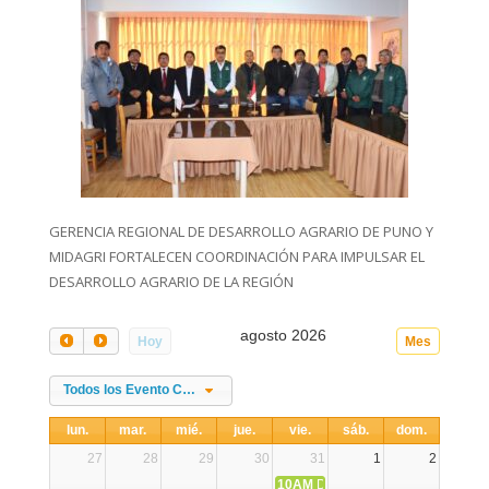
GERENCIA REGIONAL DE DESARROLLO AGRARIO DE PUNO Y
MIDAGRI FORTALECEN COORDINACIÓN PARA IMPULSAR EL
DESARROLLO AGRARIO DE LA REGIÓN
agosto 2026
Hoy
Mes
Todos los Evento Categories
lun.
mar.
mié.
jue.
vie.
sáb.
dom.
27
28
29
30
31
1
2
10AM
DIA NACIONAL DE LA ALPA