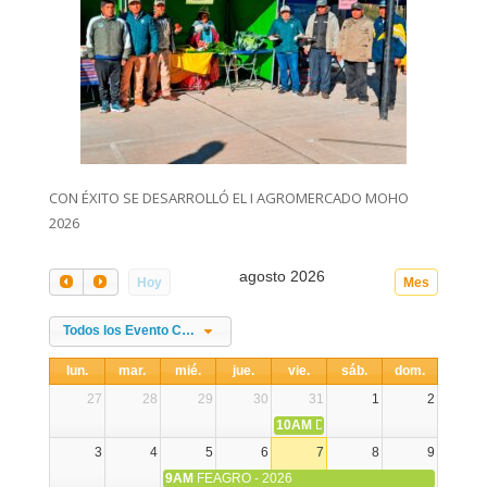
CON ÉXITO SE DESARROLLÓ EL I AGROMERCADO MOHO
2026
agosto 2026
Hoy
Mes
Todos los Evento Categories
lun.
mar.
mié.
jue.
vie.
sáb.
dom.
27
28
29
30
31
1
2
10AM
DIA NACIONAL DE LA ALPA
3
4
5
6
7
8
9
9AM
FEAGRO - 2026