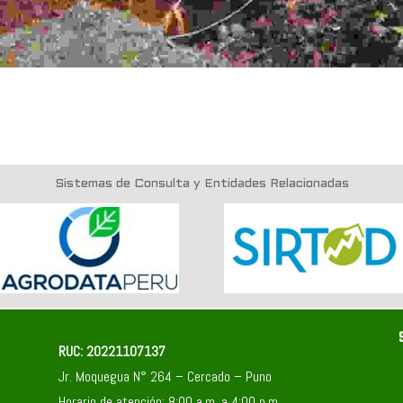
Sistemas de Consulta y Entidades Relacionadas
RUC: 20221107137
Jr. Moquegua N° 264 – Cercado – Puno
Horario de atención: 8:00 a.m. a 4:00 p.m.