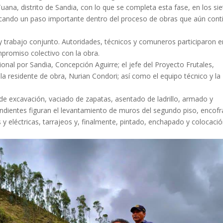
ana, distrito de Sandia, con lo que se completa esta fase, en los sie
rcando un paso importante dentro del proceso de obras que aún cont
rabajo conjunto. Autoridades, técnicos y comuneros participaron e
mpromiso colectivo con la obra.
ional por Sandia, Concepción Aguirre; el jefe del Proyecto Frutales,
a residente de obra, Nurian Condori; así como el equipo técnico y la
e excavación, vaciado de zapatas, asentado de ladrillo, armado y
endientes figuran el levantamiento de muros del segundo piso, encof
s y eléctricas, tarrajeos y, finalmente, pintado, enchapado y colocaci