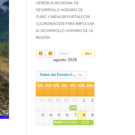
GERENCIA REGIONAL DE
DESARROLLO AGRARIO DE
PUNO Y MIDAGRI FORTALECEN
COORDINACIÓN PARA IMPULSAR
EL DESARROLLO AGRARIO DE LA
REGIÓN
Hoy
Mes
agosto 2026
Todos los Evento Categories
lun.
mar.
mié.
jue.
vie.
sáb.
dom
.
27
28
29
30
31
1
2
10AM
DIA NACIONAL DE LA ALPACA
3
4
5
6
7
8
9
9AM
FEAGRO - 2026
10
11
12
13
14
15
16