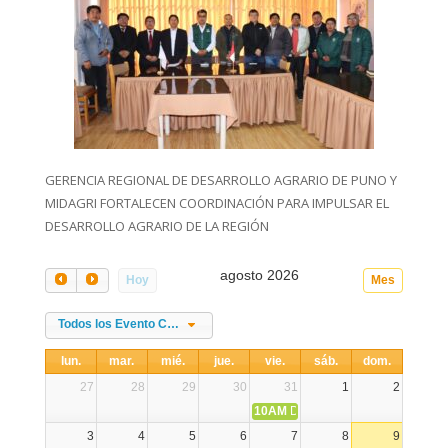
GERENCIA REGIONAL DE DESARROLLO AGRARIO DE PUNO Y
MIDAGRI FORTALECEN COORDINACIÓN PARA IMPULSAR EL
DESARROLLO AGRARIO DE LA REGIÓN
agosto 2026
Hoy
Mes
Todos los Evento Categories
lun.
mar.
mié.
jue.
vie.
sáb.
dom.
27
28
29
30
31
1
2
10AM
DIA NACIONAL DE LA ALPA
3
4
5
6
7
8
9