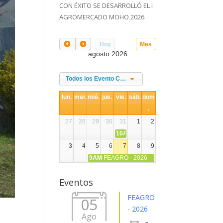
CON ÉXITO SE DESARROLLÓ EL I
AGROMERCADO MOHO 2026
Hoy
Mes
agosto 2026
Todos los Evento Categories
lun.
mar.
mié.
jue.
vie.
sáb.
dom
.
27
28
29
30
31
1
2
10AM
DIA NACIONAL DE LA ALPACA
3
4
5
6
7
8
9
9AM
FEAGRO - 2026
10
11
12
13
14
15
16
Eventos
17
18
19
20
21
22
23
FEAGRO
05
- 2026
Ago
24
25
26
27
28
29
30