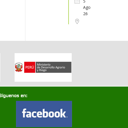
5
Ago
31
1
2
3
4
5
6
26
Síguenos en: