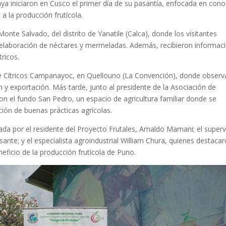
aya iniciaron en Cusco el primer día de su pasantía, enfocada en cono
a la producción frutícola.
onte Salvado, del distrito de Yanatile (Calca), donde los visitantes
a elaboración de néctares y mermeladas. Además, recibieron informac
ricos.
de Cítricos Campanayoc, en Quellouno (La Convención), donde observ
n y exportación. Más tarde, junto al presidente de la Asociación de
n el fundo San Pedro, un espacio de agricultura familiar donde se
ión de buenas prácticas agrícolas.
ada por el residente del Proyecto Frutales, Arnaldo Mamani; el superv
ante; y el especialista agroindustrial William Chura, quienes destacar
neficio de la producción frutícola de Puno.