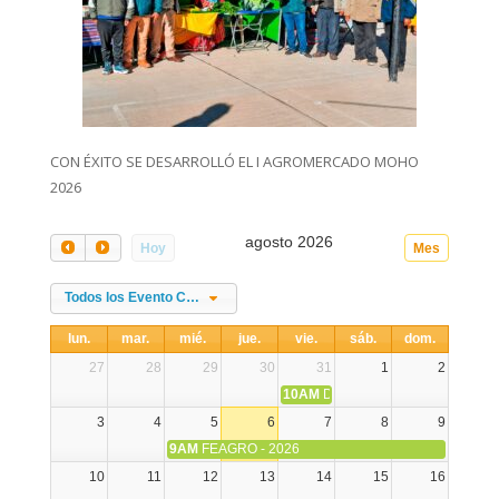
CON ÉXITO SE DESARROLLÓ EL I AGROMERCADO MOHO
2026
agosto 2026
Hoy
Mes
Todos los Evento Categories
lun.
mar.
mié.
jue.
vie.
sáb.
dom.
27
28
29
30
31
1
2
10AM
DIA NACIONAL DE LA ALPA
3
4
5
6
7
8
9
9AM
FEAGRO - 2026
10
11
12
13
14
15
16