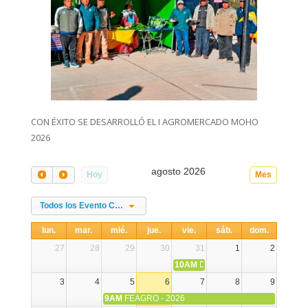
CON ÉXITO SE DESARROLLÓ EL I AGROMERCADO MOHO
2026
agosto 2026
Hoy
Mes
Todos los Evento Categories
lun.
mar.
mié.
jue.
vie.
sáb.
dom.
27
28
29
30
31
1
2
10AM
DIA NACIONAL DE LA ALPA
3
4
5
6
7
8
9
9AM
FEAGRO - 2026