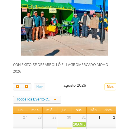
CON ÉXITO SE DESARROLLÓ EL I AGROMERCADO MOHO
2026
agosto 2026
Hoy
Mes
Todos los Evento Categories
lun.
mar.
mié.
jue.
vie.
sáb.
dom.
27
28
29
30
31
1
2
10AM
DIA NACIONAL DE LA ALPA