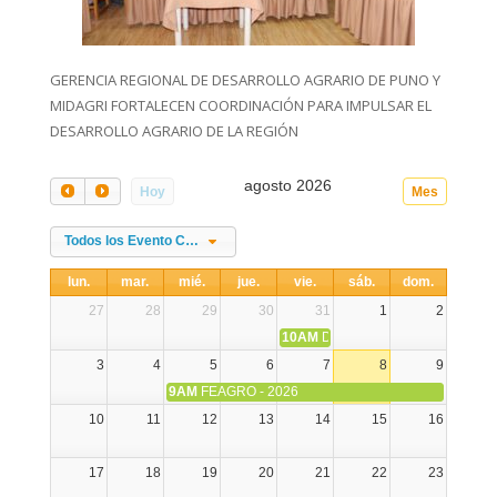
GERENCIA REGIONAL DE DESARROLLO AGRARIO DE PUNO Y
MIDAGRI FORTALECEN COORDINACIÓN PARA IMPULSAR EL
DESARROLLO AGRARIO DE LA REGIÓN
agosto 2026
Hoy
Mes
Todos los Evento Categories
lun.
mar.
mié.
jue.
vie.
sáb.
dom.
27
28
29
30
31
1
2
10AM
DIA NACIONAL DE LA ALPA
3
4
5
6
7
8
9
9AM
FEAGRO - 2026
10
11
12
13
14
15
16
17
18
19
20
21
22
23