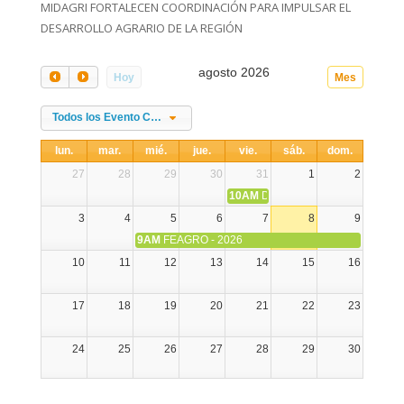
MIDAGRI FORTALECEN COORDINACIÓN PARA IMPULSAR EL
DESARROLLO AGRARIO DE LA REGIÓN
agosto 2026
Hoy
Mes
Todos los Evento Categories
lun.
mar.
mié.
jue.
vie.
sáb.
dom.
27
28
29
30
31
1
2
10AM
DIA NACIONAL DE LA ALPA
3
4
5
6
7
8
9
9AM
FEAGRO - 2026
10
11
12
13
14
15
16
17
18
19
20
21
22
23
24
25
26
27
28
29
30
31
1
2
3
4
5
6