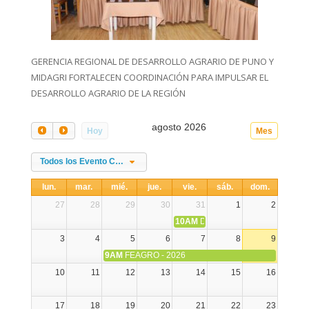
GERENCIA REGIONAL DE DESARROLLO AGRARIO DE PUNO Y
MIDAGRI FORTALECEN COORDINACIÓN PARA IMPULSAR EL
DESARROLLO AGRARIO DE LA REGIÓN
agosto 2026
Hoy
Mes
Todos los Evento Categories
lun.
mar.
mié.
jue.
vie.
sáb.
dom.
27
28
29
30
31
1
2
10AM
DIA NACIONAL DE LA ALPA
3
4
5
6
7
8
9
9AM
FEAGRO - 2026
10
11
12
13
14
15
16
17
18
19
20
21
22
23