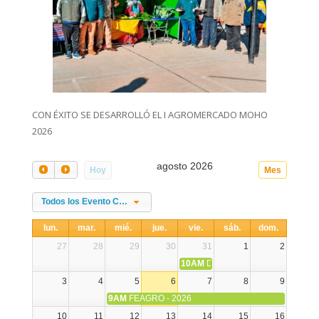
CON ÉXITO SE DESARROLLÓ EL I AGROMERCADO MOHO
2026
agosto 2026
Hoy
Mes
Todos los Evento Categories
lun.
mar.
mié.
jue.
vie.
sáb.
dom.
27
28
29
30
31
1
2
10AM
DIA NACIONAL DE LA ALPA
3
4
5
6
7
8
9
9AM
FEAGRO - 2026
10
11
12
13
14
15
16