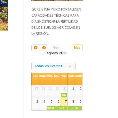
GORE E INIA PUNO FORTALECEN
CAPACIDADES TÉCNICAS PARA
DIAGNOSTICAR LA FERTILIDAD
DE LOS SUELOS AGRÍCOLAS EN
LA REGIÓN.
Hoy
Mes
agosto 2026
Todos los Evento Categories
lun.
mar.
mié.
jue.
vie.
sáb.
dom
.
27
28
29
30
31
1
2
10AM
DIA NACIONAL DE LA ALPACA
3
4
5
6
7
8
9
9AM
FEAGRO - 2026
10
11
12
13
14
15
16