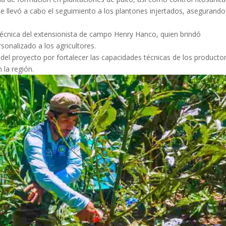
e llevó a cabo el seguimiento a los plantones injertados, asegurando
 técnica del extensionista de campo Henry Hanco, quien brindó
onalizado a los agricultores.
el proyecto por fortalecer las capacidades técnicas de los producto
 la región.