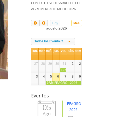
CON ÉXITO SE DESARROLLÓ EL I
AGROMERCADO MOHO 2026
Hoy
Mes
agosto 2026
Todos los Evento Categories
lun.
mar.
mié.
jue.
vie.
sáb.
dom
.
27
28
29
30
31
1
2
10AM
DIA NACIONAL DE LA ALPACA
3
4
5
6
7
8
9
9AM
FEAGRO - 2026
10
11
12
13
14
15
16
Eventos
17
18
19
20
21
22
23
FEAGRO
05
- 2026
Ago
24
25
26
27
28
29
30