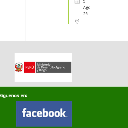
5
Ago
31
1
2
3
4
5
6
26
Síguenos en: