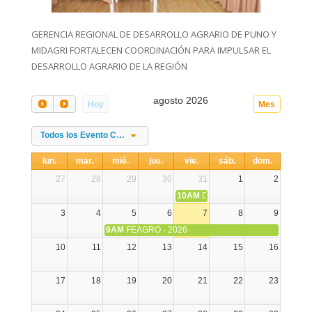
GERENCIA REGIONAL DE DESARROLLO AGRARIO DE PUNO Y
MIDAGRI FORTALECEN COORDINACIÓN PARA IMPULSAR EL
DESARROLLO AGRARIO DE LA REGIÓN
agosto 2026
Hoy
Mes
Todos los Evento Categories
lun.
mar.
mié.
jue.
vie.
sáb.
dom.
27
28
29
30
31
1
2
10AM
DIA NACIONAL DE LA ALPA
3
4
5
6
7
8
9
9AM
FEAGRO - 2026
10
11
12
13
14
15
16
17
18
19
20
21
22
23