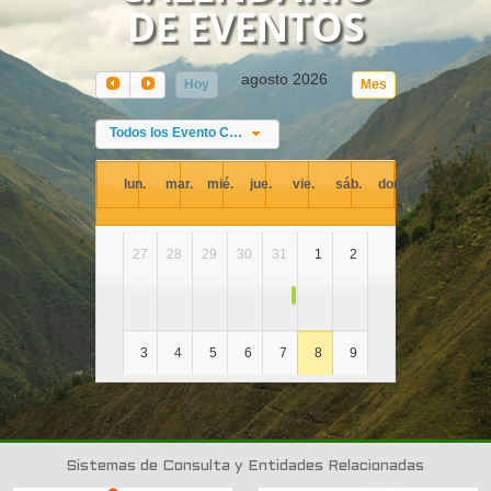
DE EVENTOS
agosto 2026
Hoy
Mes
Todos los Evento Categories
lun.
mar.
mié.
jue.
vie.
sáb.
dom.
27
28
29
30
31
1
2
10AM
DIA NACIONAL DE LA AL
3
4
5
6
7
8
9
9AM
FEAGRO - 2026
10
11
12
13
14
15
16
Sistemas de Consulta y Entidades Relacionadas