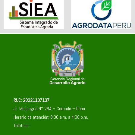
17
18
19
20
21
22
23
24
25
26
27
28
29
30
31
1
2
3
4
5
6
RUC: 20221107137
Jr. Moquegua N° 264 – Cercado – Puno
Horario de atención: 8:00 a.m. a 4:00 p.m.
Teléfono: