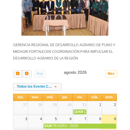
GERENCIA REGIONAL DE DESARROLLO AGRARIO DE PUNO Y
MIDAGRI FORTALECEN COORDINACIÓN PARA IMPULSAR EL
DESARROLLO AGRARIO DE LA REGIÓN
agosto 2026
Hoy
Mes
Todos los Evento Categories
lun.
mar.
mié.
jue.
vie.
sáb.
dom.
27
28
29
30
31
1
2
10AM
DIA NACIONAL DE LA ALPA
3
4
5
6
7
8
9
9AM
FEAGRO - 2026