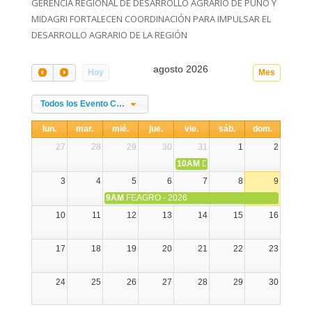
GERENCIA REGIONAL DE DESARROLLO AGRARIO DE PUNO Y
MIDAGRI FORTALECEN COORDINACIÓN PARA IMPULSAR EL
DESARROLLO AGRARIO DE LA REGIÓN
agosto 2026
Hoy
Mes
Todos los Evento Categories
lun.
mar.
mié.
jue.
vie.
sáb.
dom.
27
28
29
30
31
1
2
10AM
DIA NACIONAL DE LA ALPA
3
4
5
6
7
8
9
9AM
FEAGRO - 2026
10
11
12
13
14
15
16
17
18
19
20
21
22
23
24
25
26
27
28
29
30