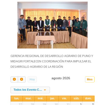
GERENCIA REGIONAL DE DESARROLLO AGRARIO DE PUNO Y
MIDAGRI FORTALECEN COORDINACIÓN PARA IMPULSAR EL
DESARROLLO AGRARIO DE LA REGIÓN
agosto 2026
Hoy
Mes
Todos los Evento Categories
lun.
mar.
mié.
jue.
vie.
sáb.
dom.
27
28
29
30
31
1
2